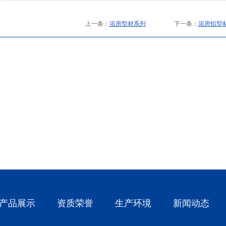
上一条：
浴房型材系列
下一条：
浴房铝型
无缝管
铝合金无缝管
铝合金无缝管
产品展示
资质荣誉
生产环境
新闻动态