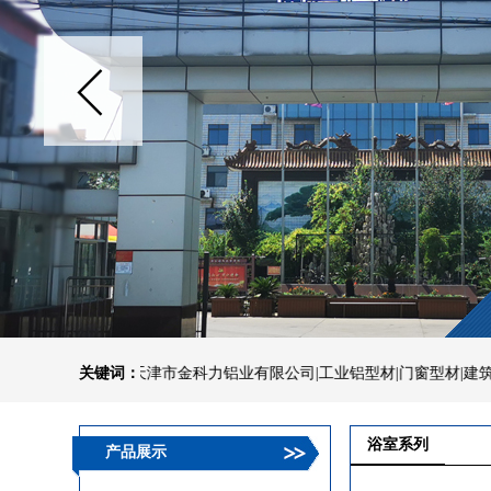
天津市金科力铝业有限公司|工业铝型材|门窗型材|建筑幕墙型材|
关键词：
浴室系列
产品展示