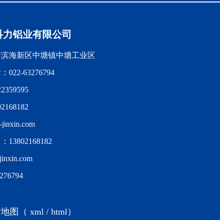
科力铝业有限公司
市滨海新区中塘镇中塘工业区
22-63276794
359595
168182
jinxin.com
3802168182
jinxin.com
76794
地图（
xml
/
html
）