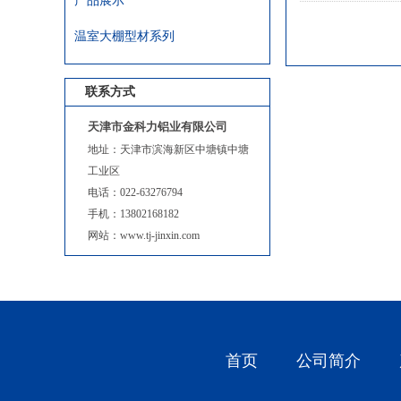
产品展示
温室大棚型材系列
联系方式
天津市金科力铝业有限公司
地址：天津市滨海新区中塘镇中塘
工业区
铝合金
电话：022-63276794
手机：13802168182
网站：www.tj-jinxin.com
首页
公司简介