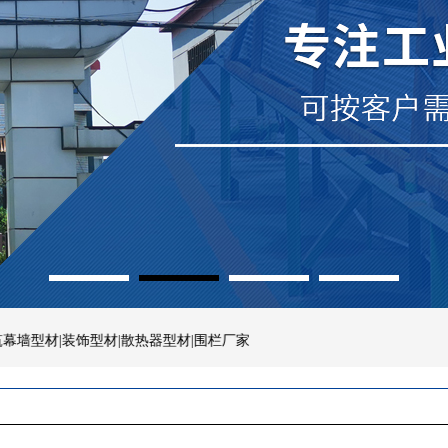
1
2
3
4
装饰型材|散热器型材|围栏厂家