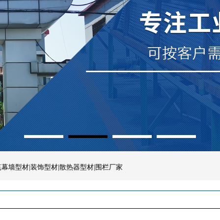
1
2
3
4
|装饰型材|散热器型材|围栏厂家