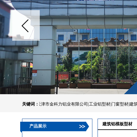
天津市金科力铝业有限公司|工业铝型材|门窗型材|建筑幕墙型材
关键词：
建筑铝模板型材
产品展示